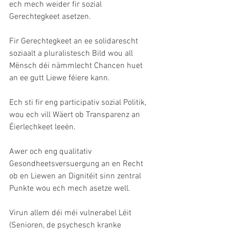
ech mech weider fir sozial 
Gerechtegkeet asetzen.
Fir Gerechtegkeet an ee solidarescht 
soziaalt a pluralistesch Bild wou all 
Mënsch déi nämmlecht Chancen huet 
an ee gutt Liewe féiere kann.
Ech sti fir eng participativ sozial Politik, 
wou ech vill Wäert ob Transparenz an 
Éierlechkeet leeën. 
Awer och eng qualitativ 
Gesondheetsversuergung an en Recht 
ob en Liewen an Dignitéit sinn zentral 
Punkte wou ech mech asetze well.
Virun allem déi méi vulnerabel Léit 
(Senioren, de psychesch kranke 