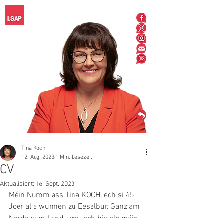
Tina Koch
12. Aug. 2023
1 Min. Lesezeit
CV
Aktualisiert:
16. Sept. 2023
Méin Numm ass Tina KOCH, ech si 45 
Joer al a wunnen zu Eeselbur. Ganz am 