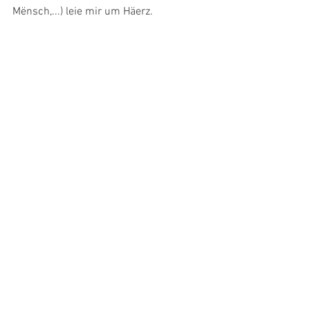
Mënsch,...) leie mir um Häerz.