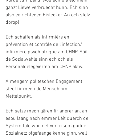
Norde vum Land, wou ech bis elo mäin 
ganzt Liewe verbruecht hunn. Ech sinn 
also ee richtegen Eislecker. An och stolz 
dorop!
Ech schaffen als Infirmière en 
prévention et contrôle de l’infection/ 
infirmière psychiatrique am CHNP. Säit 
de Sozialwahle sinn ech och als 
Personaldelegéierten am CHNP aktiv.
A mengem politeschen Engagement 
steet fir mech de Mënsch am 
Mëttelpunkt.
Ech setze mech gären fir anerer an, an 
esou laang nach ëmmer Léit duerch de 
System fale wou net vun eisem gudde 
Sozialnetz ofgefaange kenne ginn, well 