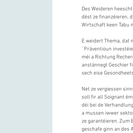
Des Weideren heescht 
dëst ze finanzéieren, d
Wirtschaft keen Tabu m
E weidert Thema, dat m
´Präventioun investéi
méi a Richtung Recherc
anstännegt Geschier f
sech eise Gesondheets
Net ze vergiessen sin
soll fir all Soignant 
déi bei de Verhandlung
a mussen iwwer sektori
ze garantéieren. Zum 
geschafe ginn an des A