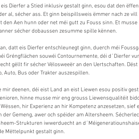
eis Dierfer a Stied inklusiv gestalt ginn, esou dat den ëff
oder al, sécher ass. Et ginn beispillsweis ëmmer nach ze vill 
at den Aen hunn oder net méi gutt zu Fouss sinn. Et musse
Kanner sécher dobaussen zesumme spille kënnen.
an, datt eis Dierfer entschleunegt ginn, duerch méi Fouss
méi Gréngflächen souwéi Contournemente, déi d´Dierfer vu
echt gëllt fir sécher Vëlosweeër an den Uertschaften. Dëst
, Auto, Bus oder Trakter auszespillen.
mir deenen, déi eist Land an eist Liewen esou positiv gest
enioren, hinne musse mir eng grouss Liewensqualitéit bidd
 Wëssen, hir Experienz an hir Kompetenz anzesetzen, sief 
n der Gemeng, awer och spéider am Altersheem. Sécherlec
ersheem-Strukturen iwwerduecht an d´Méigeneratiounshais
e Mëttelpunkt gestalt ginn. 