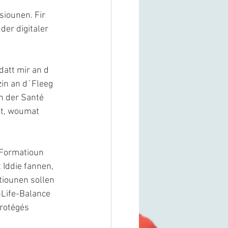
iounen. Fir 
der digitaler 
datt mir an d
in an d´Fleeg 
n der Santé 
t, woumat 
 Formatioun 
 Iddie fannen, 
tiounen sollen 
-Life-Balance 
rotégés 