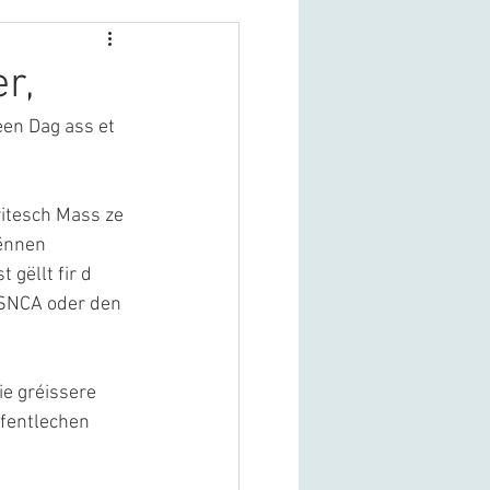
r,
en Dag ass et 
ritesch Mass ze 
ënnen 
gëllt fir d
´SNCA oder den 
 
e gréissere 
fentlechen 