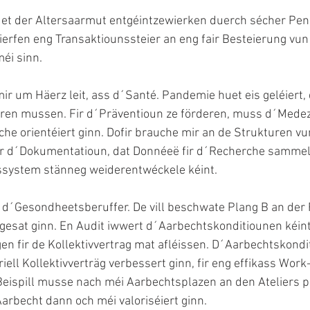
et der Altersaarmut entgéintzewierken duerch sécher Pens
ierfen eng Transaktiounssteier an eng fair Besteierung vun 
éi sinn.
ir um Häerz leit, ass d´Santé. Pandemie huet eis geléiert, 
eren mussen. Fir d´Präventioun ze förderen, muss d´Medez
he orientéiert ginn. Dofir brauche mir an de Strukturen vu
ir d´Dokumentatioun, dat Donnéeë fir d´Recherche sammel
system stänneg weiderentwéckele kéint. 
n d´Gesondheetsberuffer. De vill beschwate Plang B an der
ëmgesat ginn. En Audit iwwert d´Aarbechtskonditiounen kéint
en fir de Kollektivvertrag mat afléissen. D´Aarbechtskondi
ell Kollektivverträg verbessert ginn, fir eng effikass Work
Beispill musse nach méi Aarbechtsplazen an den Ateliers p
arbecht dann och méi valoriséiert ginn.