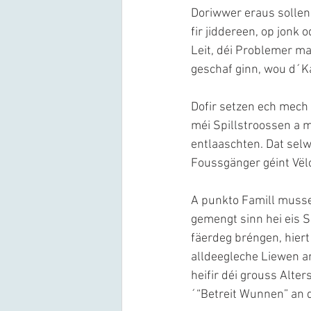
Doriwwer eraus sollen 
fir jiddereen, op jonk 
Leit, déi Problemer m
geschaf ginn, wou d´
Dofir setzen ech mech 
méi Spillstroossen a 
entlaaschten. Dat selw
Foussgänger géint Vëlo
A punkto Famill musse 
gemengt sinn hei eis S
fäerdeg bréngen, hiert
alldeegleche Liewen a
heifir déi grouss Alt
´“Betreit Wunnen” an d