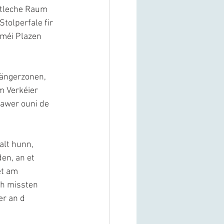
entleche Raum 
Stolperfale fir 
 méi Plazen 
gängerzonen, 
m Verkéier 
 awer ouni de 
alt hunn, 
en, an et 
et am 
h missten 
er an d