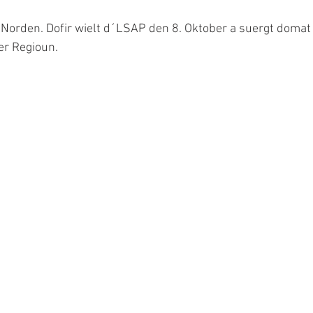
orden. Dofir wielt d´LSAP den 8. Oktober a suergt domat f
ser Regioun.