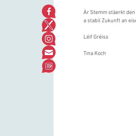
Är Stemm stäerkt den N
a stabil Zukunft an ei
Léif Gréiss
Tina Koch