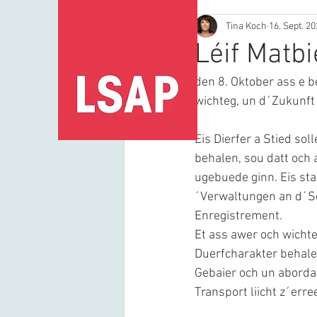
Tina Koch
16. Sept. 2
Léif Matbi
den 8. Oktober ass e b
wichteg, un d´Zukunft
Eis Dierfer a Stied sol
behalen, sou datt och 
ugebuede ginn. Eis sta
´Verwaltungen an d´Se
Enregistrement.
Et ass awer och wichte
Duerfcharakter behalen
Gebaier och un aborda
Transport liicht z´erre